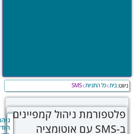
מח
שא
הת
ית
כל התגיות
SMS
טפורמת ניהול קמפיינים
ניהול
ב-SMS עם אוטומציה
הודעות