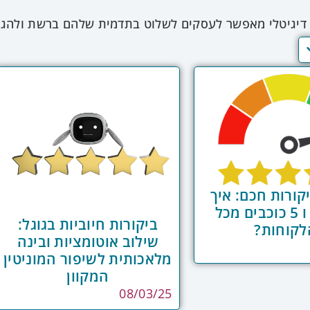
ן דיגיטלי מאפשר לעסקים לשלוט בתדמית שלהם ברשת ולהגי
ן בו צרכנים מסתמכים על חוות דעת מקוונות וחיפוש אינטר
גיטלי הפך לקריטי להצלחה עסקית. האסטרטגיה המודרנית כו
יבי של ביקורות, יצירת תוכן חיובי, וטיפול מהיר ואמפתי בתג
ן יעיל כוללת מערכות ניטור מתקדמות המאתרות אזכורים של
י ביקורות, פורומים, ובלוגים. אלגוריתמי ניתוח טקסט מתקד
יליים או ניטרליים, ומזהים נושאים ומגמות. מערכות ניהול 
פלטפורמות CRM לספק תמונה מקיפה של דעת הלקוחות. האינטגרצ
פיים, לזהות לקוחות בסיכון, ולהפעיל תהליכי שימור ממוקדי
ת ערך על תפיסת המותג ומאפשרת התאמת אסטרטגיה בה
ורות חכם: איך
לקבל 4 ו 5 כוכבים מכל
ביקורות חיוביות בגוגל:
לקוחות?
שילוב אוטומציות ובינה
מלאכותית לשיפור המוניטין
המקוון
08/03/25