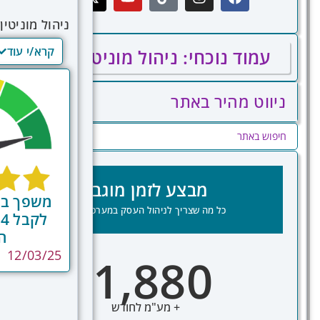
ניהול מוניטי
לקוחות. בעיד
קרא/י עוד
עמוד נוכחי: ניהול מוניטין דיגיטלי
המוניטין הדי
ניהול פרואקט
ניהול מוניטי
ניווט מהיר באתר
חברתיות, אתר
לחיוביים, של
ללקוחות ספצי
מספקת תובנו
מבצע לזמן מוגבל
משפך ביק
כל מה שצריך לניהול העסק במערכת אחת
ה
12/03/25
1,880
₪
+ מע"מ לחודש