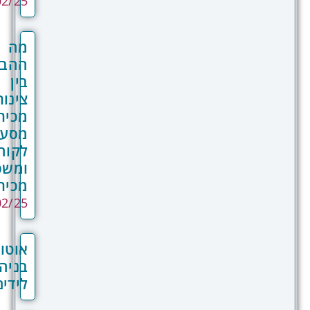
12/02/25
ות כמו מערכת רב מספקות תצוגה ויזואלית
פך, ניתוח בזמן אמת של ביצועי כל שלב,
מובנים ליצירת התערבויות אוטומטיות
מה
ת קריטיות, שמטרתן להעביר לקוחות לשלב
ההבדל
שפך ולמנוע נטישה.
בין
צינור
מכירות,
מסע
לקוח
ומשפך
מכירה?
01/02/25
אוטומציות
בניהול
לידים