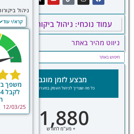
ניהול ביקורות
למשמעותיות ב
קרא/י עוד
עמוד נוכחי: ניהול ביקורות בגוגל
הראשונה של ל
חיוביות, מעק
הטכנולוגיה מ
ניווט מהיר באתר
לעסקים לבקש 
כלי ניטור מס
האינטגרציה 
בהתאם להיסטו
מבצע לזמן מוגבל
משפך ביק
כל מה שצריך לניהול העסק במערכת אחת
ה
12/03/25
1,880
₪
+ מע"מ לחודש