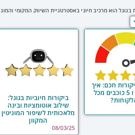
 בגוגל הוא מרכיב חיוני באסטרטגיית השיווק המקומי והמוניט
מיוחד עקב השילוב שלהן בתוצאות החיפוש ובמפות גוגל, 
קוחות פוטנציאליים רבים עם העסק. ניהול אפקטיבי כולל ע
ב שוטף אחר ביקורות חדשות, ותגובה מהירה ומקצועית לכל ב
סייעת בהפיכת ניהול הביקורות לתהליך יעיל ואפקטיבי. מ
ביקורות בזמן האופטימלי – למשל, לאחר רכישה מוצלחת או
פקים התראות בזמן אמת על ביקורות חדשות, מאפשרים תגובה 
מערכות CRM מתקדמות מאפשרות לעקוב אחר ביקורות חדשות, להגיב
עם מערכת ניהול לקוחות מאפשרת לזהות מי מהלקוחות השא
ריה, ולנקוט פעולות המשך מתאימות, כמו שיחת טלפון אי
ורות חכם: איך
לקבל 4 ו 5 כוכבים מכל
ביקורות חיוביות בגוגל:
לקוחות?
שילוב אוטומציות ובינה
מלאכותית לשיפור המוניטין
המקוון
08/03/25