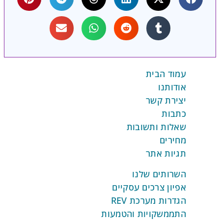
טסאפ – זמני תגובה, שיעורי קריאה, ומדדי
 – ומאפשרות לשפר באופן מתמיד את
רטגיה. יכולות שיתוף עבודה מאפשרות
ר נציגים לשתף פעולה בטיפול בפניות
בות, עם אפשרות להעברת שיחות והוספת
ת פנימיות.
עמוד הבית
אודותנו
יצירת קשר
כתבות
שאלות ותשובות
מחירים
תגיות אתר
השרותים שלנו
אפיון צרכים עסקיים
הגדרות מערכת REV
התממשקויות והטמעות