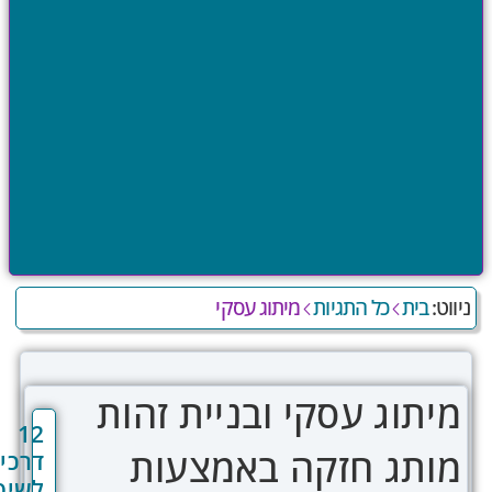
מח
שא
הת
בית
כל התגיות
מיתוג עסקי
תוג עסקי ובניית זהות
12
תג חזקה באמצעות
דרכים
לשיפור