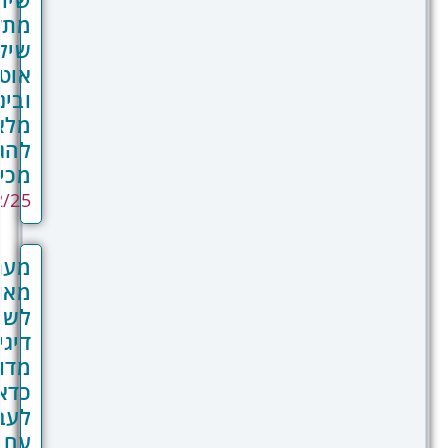
שיווקי
יות וסתירות בין מערכות. אוטומציה
מתקדם:
-מערכות המאפשרת יצירת תהליכים עסקיים
שילוב
 לקצה, עם זרימת מידע חלקה בין שלבים
אוטומציה
. זמינות מידע בהקשר הנכון, עם יכולת לראות
ובינה
ם רלוונטיים מכל המערכות בעת הטיפול
מלאכותית
ח או בהזדמנות עסקית. אנליטיקה מקיפה
להגדלת
בת מידע ממקורות שונים ליצירת תובנות
מכירות
ת עמוקות יותר. ניהול פשוט יותר של הסביבה
24/02/25
לוגית, עם פחות חוזי שירות, ספקים,
מות אישיות לניהול. התוצאה היא פלטפורמה
מערכת
ה המגבירה את היעילות התפעולית, מפחיתה
מאוחדת
ות, ומאפשרת לעסק להתמקד ביעדיו
לשיווק
טגיים במקום בניהול טכנולוגיה.
דיגיטלי:
מדוע
כדאי
לעבוד
עם