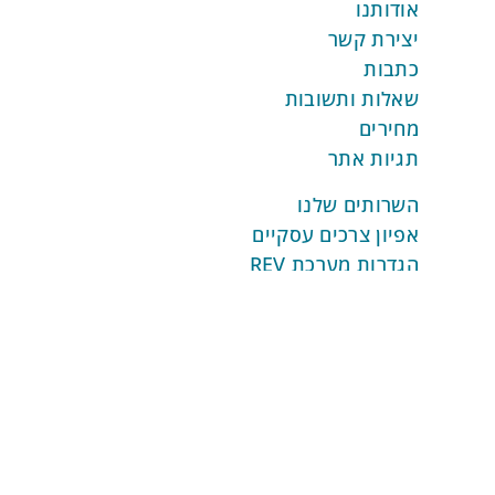
אודותנו
יצירת קשר
כתבות
שאלות ותשובות
מחירים
תגיות אתר
השרותים שלנו
אפיון צרכים עסקיים
הגדרות מערכת REV
התממשקויות והטמעות
ביסוס AI בהתאמה אישית
ביסוס אוטומציות מותאמות
שירות ותמיכה למערכת
אוטומציות
אוטומציות לניהול ארגוני
אוטומציות ניהול קשרי לקוחות