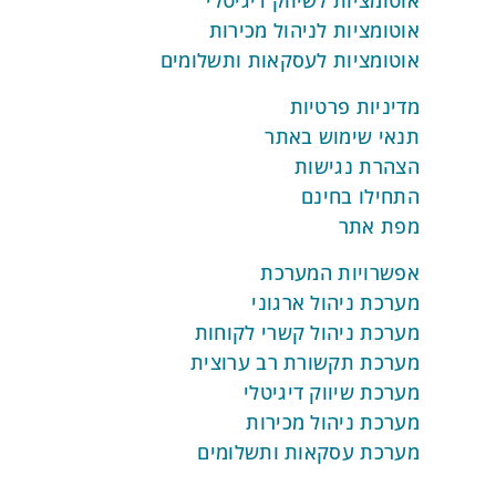
במיוחד עבור עסקים שעובדים במודל של
אוטומציות לניהול מכירות
מנויים או תשלומים חוזרים, מערכת REV
אוטומציות לעסקאות ותשלומים
מספקת פתרון מקיף לניהול מנויים.
מדיניות פרטיות
מעקב אחר מנויים:
המערכת מתעדת
תנאי שימוש באתר
את כל המנויים הקיימים, כולל פרטים על
הצהרת נגישות
תקופת המנוי, עלות ותנאי חידוש.
התחילו בחינם
חידוש אוטומטי:
חידוש מנויים מתבצע
מפת אתר
באופן אוטומטי, עם שליחת עדכונים
ללקוח לפני סיום התקופה.
אפשרויות המערכת
ניתוח סטטיסטי:
דוחות אוטומטיים
מערכת ניהול ארגוני
מציגים את פעילות המנויים, שיעורי
מערכת ניהול קשרי לקוחות
חידוש ומגמות לאורך זמן.
מערכת תקשורת רב ערוצית
מערכת שיווק דיגיטלי
ניהול עמלות ותמלוגים
מערכת ניהול מכירות
מערכת עסקאות ותשלומים
ניהול עמלות יכול להיות תהליך מורכב,
במיוחד בעסקים גדולים עם צוות מכירות או