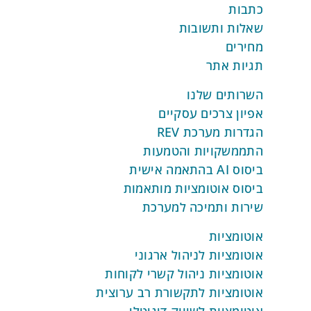
כתבות
הפקת חשבוניות אוטומטיות:
כל עסקה
שאלות ותשובות
שהושלמה מתועדת אוטומטית,
מחירים
והמערכת מפיקה חשבונית דיגיטלית
המותאמת ללקוח.
תגיות אתר
שליחה דיגיטלית מאובטחת:
המערכת
השרותים שלנו
שולחת את המסמכים באופן דיגיטלי
אפיון צרכים עסקיים
ללקוח, כולל אפשרות לעקוב אחר
הגדרות מערכת REV
פתיחת המסמך.
התממשקויות והטמעות
תזכורות על תשלומים שלא שולמו:
REV מוודאת שכל תשלום שצריך
ביסוס AI בהתאמה אישית
להתבצע יתועד, ומייצרת התראות
ביסוס אוטומציות מותאמות
ותזכורות ללקוחות במקרה של פיגור
שירות ותמיכה למערכת
בתשלום.
אוטומציות
אוטומציות לניהול ארגוני
ניהול מנויים ושירותים
אוטומציות ניהול קשרי לקוחות
חוזרים
אוטומציות לתקשורת רב ערוצית
אוטומציות לשיווק דיגיטלי