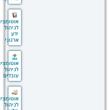
בתהליכים חכמים, אלא גם מבצעת
אופטימיזציה למערכות מורכבות בארגון –
משיפור תהליכי ניהול פרויקטים ועד ניהול
אוטומציות
ספקים, מלאי ודוחות עסקיים. זהו הפתרון
לניהול
האולטימטיבי לארגונים שרוצים להישאר
ידע
תחרותיים בעולם העסקי המשתנה.
ארגוני
קטגוריית "אוטומציה לניהול ארגוני" במערכת
REV מתמקדת ביצירת מערכות שמאפשרות
לעסק שלכם לפעול בצורה חכמה יותר. בין
אוטומציות
אם מדובר על תהליכי בקרת איכות, ניהול
לניהול
משוב פנימי, אינטגרציות מתקדמות עם
עובדים
מערכות אחרות או שיפור התקשורת עם
ספקים – האוטומציה משפרת את כל הרבדים
של הארגון.
אוטומציות
בעמוד זה, נסקור את כל הפתרונות המרכזיים
לניהול
שמערכת REV מספקת בקטגוריית