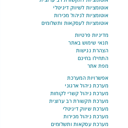
בעידן הדיגיטלי, מידע ונתונים הם המפתח
לקבלת החלטות נבונות. אך מעבר לאיסוף
אוטומציות לשיווק דיגיטלי
הנתונים, חשוב לדעת לנתח אותם בצורה
אוטומציות לניהול מכירות
חכמה.
אוטומציות לעסקאות ותשלומים
הפקת דוחות אוטומטיים לכל מחלקה:
מדיניות פרטיות
מערכת REV מאפשרת ליצור דוחות
תנאי שימוש באתר
מותאמים אישית לפי צרכים שונים –
הצהרת נגישות
החל מדוחות מכירות ועד לניתוח נתונים
התחילו בחינם
פיננסיים.
מפת אתר
ניתוח נתונים בזמן אמת:
בזכות שימוש
בבינה מלאכותית, המערכת מספקת
אפשרויות המערכת
תובנות בזמן אמת, עוזרת לזהות מגמות
מערכת ניהול ארגוני
ומספקת המלצות לשיפור ביצועים.
מערכת ניהול קשרי לקוחות
שילוב בין מקורות נתונים שונים:
מערכת תקשורת רב ערוצית
המערכת מבצעת אינטגרציה בין כלים
מערכת שיווק דיגיטלי
שונים בארגון, כך שניתן לקבל תמונה
מערכת ניהול מכירות
מלאה ומדויקת בכל דוח.
מערכת עסקאות ותשלומים