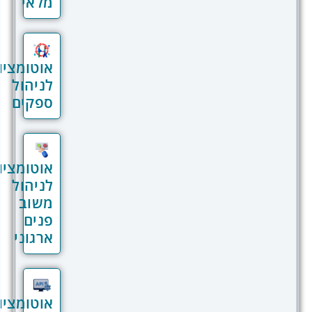
מלאי
האוטומציה לניהול ארגוני, ונראה כיצד כל
אחד מהפיצ'רים עוזר לעסקים לשדרג את
היכולות שלהם, לחסוך בעלויות ולשפר את
חוויית הלקוחות והעובדים כאחד.
אוטומציות
לניהול
ניהול איכות ובקרת
ספקים
תהליכים בצורה אוטומטית
שמירה על איכות גבוהה בעסק דורשת מעקב
אוטומציות
תמידי, ניהול תקנים וניתוח ביצועים – וזה
לניהול
בדיוק המקום שבו אוטומציה נכנסת לתמונה.
משוב
פנים
מעקב אחרי תקנים ובקרת איכות:
ארגוני
מערכת REV מבצעת מעקב שוטף אחרי
תקנים ונהלים, כולל תקני איכות
בינלאומיים (ISO לדוגמה). כך תוכלו
להבטיח שכל תהליך בארגון עומד
אוטומציות
בדרישות האיכות המחמירות ביותר.