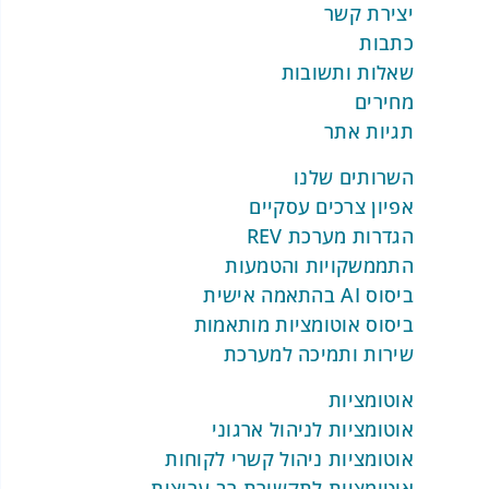
האוטומציה לניהול ספקים מאפשרת
יצירת קשר
לארגון לתעד ולהתאים חוזים בצורה
כתבות
חכמה, עם שליחת תזכורות אוטומטיות
שאלות ותשובות
לתאריכי חידוש או שינויים.
מחירים
דירוג ספקים וניתוח ביצועים:
המערכת
תגיות אתר
מנתחת את ביצועי הספקים שלכם
ומעניקה להם דירוג מבוסס נתונים, כך
השרותים שלנו
שתוכלו לזהות במהירות מי הספקים
אפיון צרכים עסקיים
האמינים ביותר.
הגדרות מערכת REV
ניהול הזמנות ורכש בצורה חכמה:
התממשקויות והטמעות
המערכת מבצעת מעקב אוטומטי אחר
ביסוס AI בהתאמה אישית
הזמנות, כולל מעקב אחרי מועדי
ביסוס אוטומציות מותאמות
אספקה ושילוב עם מלאי הארגון.
שירות ותמיכה למערכת
אוטומציה ליצירת דוחות
אוטומציות
עסקיים מותאמים אישית
אוטומציות לניהול ארגוני
אוטומציות ניהול קשרי לקוחות
אוטומציות לתקשורת רב ערוצית