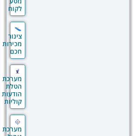
מסע
ללקוחות משלמים
לקוח
לידים הם הזרז המרכזי של תהליך המכירה,
והיכולת לעקוב אחריהם ולנהל אותם משפיעה
צינור
ישירות על ההצלחה העסקית. מערכת ניהול
מכירות
הלידים של REV מאפשרת:
חכם
מעקב מסודר אחרי לידים
: שמירה על
כל המידע הרלוונטי במקום אחד, כולל
נתונים אישיים, היסטוריית תקשורת
מערכת
וסטטוס הליד.
הטלת
אוטומציה בתהליך המכירה
: יצירת
הודעות
תהליכי עבודה מותאמים אישית
קוליות
שמבטיחים שכל ליד מקבל את תשומת
הלב הנדרשת.
שיפור אחוזי ההמרה
: ניתוח התנהגות
הלידים לזיהוי הזדמנויות חדשות ושיפור
מערכת
הגישה.