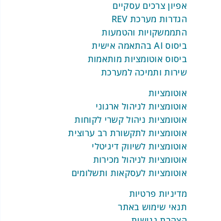
אפיון צרכים עסקיים
הזדמנויות, משפכי מכירה ותהליכי מכירה
הגדרות מערכת REV
מובנה הם חלק בלתי נפרד ממערכת ניהול
התממשקויות והטמעות
מכירות יעילה. מערכת REV מציעה כלים
ביסוס AI בהתאמה אישית
ייחודיים לניהול מרכיבים אלו, שמביאים
ביסוס אוטומציות מותאמות
לשיפור ביצועים ולמקסום הפוטנציאל העסקי.
שירות ותמיכה למערכת
ניהול הזדמנויות מכירה: לזהות
אוטומציות
ולהמיר פוטנציאל לעסקאות
אוטומציות לניהול ארגוני
אוטומציות ניהול קשרי לקוחות
ניהול הזדמנויות מכירה הוא מרכיב מרכזי בכל
אוטומציות לתקשורת רב ערוצית
מערכת ניהול מכירות. מערכת REV מאפשרת:
אוטומציות לשיווק דיגיטלי
אוטומציות לניהול מכירות
זיהוי הזדמנויות חדשות
: המערכת
אוטומציות לעסקאות ותשלומים
אוספת מידע על לידים ולקוחות ומציעה
תובנות על פוטנציאל למכירה.
מדיניות פרטיות
מעקב אחר התקדמות ההזדמנות
: כל
תנאי שימוש באתר
שלב בתהליך המכירה מתועד, כך שניתן
הצהרת נגישות