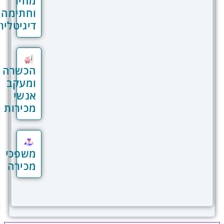
מחיר
ולבצע שיפורים.
וחתימה
תחזית מכירות מדויקת
: שימוש בנתונים
דיגיטלית
היסטוריים לזיהוי מגמות עתידיות.
צינור המכירות החכם הופך את התהליך
למובנה וברור, מה שמאפשר לצוותי המכירות
הכשרה
להישאר ממוקדים במטרותיהם.
ומעקב
אנשי
ניהול מסע לקוח: ליצור חוויית
מכירות
לקוח מותאמת אישית
לקוחות מצפים לחוויית קנייה שמותאמת
משפכי
לצרכים שלהם. מערכת REV מספקת כלים
מכירה
מתקדמים לניהול מסע הלקוח, כולל:
התאמת מסעות פרסונליים
: יצירת
חוויות ייחודיות על בסיס נתוני הלקוח
והתנהגותו.