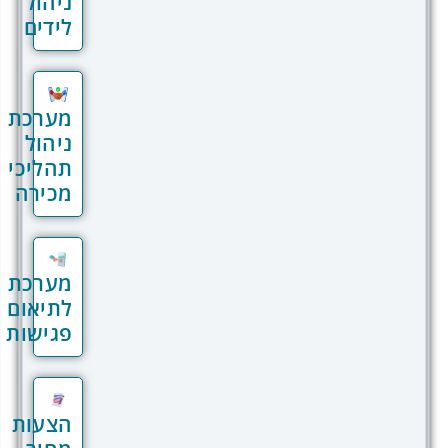
ניהול
לידים
עם הכלים המתקדמים לניהול לידים, עסקים
יכולים להבטיח שכל ליד יקבל את הטיפול
הנכון בזמן הנכון.
מערכת
ניהול
צינור מכירות חכם: לעקוב אחרי
כל שלב במכירה
תהליכי
מכירה
אחד הפיצ'רים הבולטים של מערכת ניהול
מכירות REV הוא צינור המכירות החכם.
הפיצ'ר הזה מאפשר:
מערכת
לתיאום
מעקב אחר שלבי המכירה
: החל משלב
פגישות
ההתעניינות ועד לסגירת העסקה, כל
שלב מתועד בצורה שקופה.
זיהוי צווארי בקבוק
: המערכת מאפשרת
הצעות
לזהות איפה תהליכי המכירה נתקעים