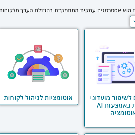
ת הוא אסטרטגיה עסקית המתמקדת בהגדלת הערך מלקוחות 
רכישת לקוחות חדשים היא יקרה (5-25 פעמים מעלות שי
ומגדיל את הערך הכולל של הלקוח לאורך זמן. האסטרטגיות ה
תוכניות נאמנות, תקשורת אישית, איסוף ויישום משוב לקוחות
מודרנית מאפשרת גישה מדעית יותר לשימור לקוחות, עם כלים
ומטית. מודלים מתקדמים של חיזוי נטישה משתמשים בטכניק
ם ומאפשרות לנקוט בפעולות יזומות לשימור הלקוח. תרחיש
ם אישית – החל ממיילים יזומים, דרך הצעות מיוחדות, ועד ל
ות מתוחכמות משלבות גם ניתוח ערך לקוח כדי להתאים את 
יח השקעת משאבים אופטימלית.
ם לשיפור מועדוני
אוטומציות לניהול לקוחות
לקוחות באמצעות AI
וטומציה