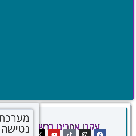
עקבו אחרינו ברשתות
נטישה