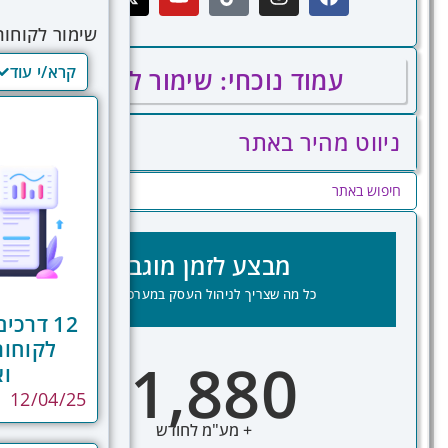
שימור לקוחו
קרא/י עוד
עמוד נוכחי: שימור לקוחות
הכנסות יציב 
יוצאת דופן, 
הטכנולוגיה ה
ניווט מהיר באתר
והתערבות אוט
נטישה מוקדמי
שימור מותאמי
בכירים. מערכ
מבצע לזמן מוגבל
לקוח, ולהבט
כל מה שצריך לניהול העסק במערכת אחת
12 דרכי
1,880
וא
₪
12/04/25
+ מע"מ לחודש