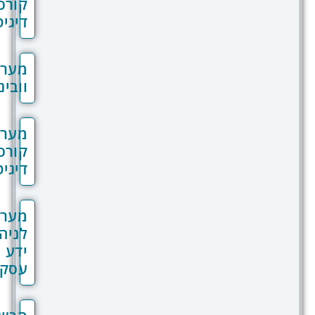
קורסים
קת הבנה, ופורומים לשיתוף ידע. טכנולוגיות
דיגיטליים
דה מתקדמות משלבות משחקיות
(gamification), מציאות רבודה, ולמידה מבוססת
מערכת
ישים כדי להגביר מעורבות ולשפר את שימור
וובינר
המידע. מערכות CRM אינטגרטיביות יכולות לנהל
תהליך ההדרכה, לתעד את ההתקדמות
ציע משאבים נוספים בהתאם לצרכים
מערכת
יפיים. הן מסייעות בזיהוי פערי ידע אצל
קורסים
חות או עובדים, מאפשרות התאמה אישית של
דיגיטליים
ניות ההדרכה, ומאפשרות למדוד את ההשפעה
ההדרכות על מדדים עסקיים כמו אימוץ
ים או צמצום פניות לתמיכה.
מערכת
לניהול
ידע
עסקי