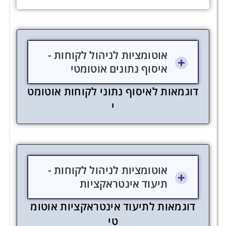
אוטומציות לניהול לקוחות -
איסוף נתונים אוטומטי
ד
ו
ג
מ
א
ו
ת
ל
א
י
ס
ו
ף
נ
ת
ו
נ
י
ל
ק
ו
ח
ו
ת
א
ו
ט
ו
מ
ט
י
אוטומציות לניהול לקוחות -
תיעוד אינטראקציות
ד
ו
ג
מ
א
ו
ת
ל
ת
י
ע
ו
ד
א
י
נ
ט
ר
א
ק
צ
י
ו
ת
א
ו
ט
ו
מ
ט
י