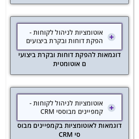
אוטומציות לניהול לקוחות -
הפקת דוחות ובקרת ביצועים
ד
ו
ג
מ
א
ו
ת
ל
ה
פ
ק
ת
ד
ו
ח
ו
ת
ו
ב
ק
ר
ת
ב
י
צ
ו
ע
י
ם
א
ו
ט
ו
מ
ט
י
ת
אוטומציות לניהול לקוחות -
קמפיינים מבוססי CRM
ד
ו
ג
מ
א
ו
ת
ל
א
ו
ט
ו
מ
צ
י
ו
ת
ב
ק
מ
פ
י
י
נ
י
ם
מ
ב
ו
ס
ס
י
M
R
C