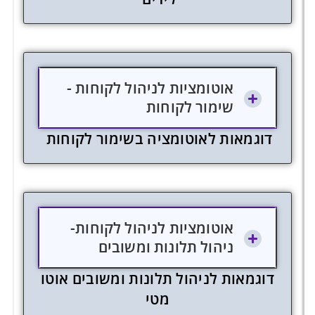
אוטומציות לניהול לקוחות -
שימור לקוחות
ד
ו
ג
מ
א
ו
ת
ל
א
ו
ט
ו
מ
צ
י
ה
ב
ש
י
מ
ו
ר
ל
ק
ו
ח
ו
ת
אוטומציות לניהול לקוחות-
ניהול תלונות ומשובים
ד
ו
ג
מ
א
ו
ת
ל
נ
י
ה
ו
ל
ת
ל
ו
נ
ו
ת
ו
מ
ש
ו
ב
י
ם
א
ו
ט
ו
מ
ט
י