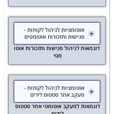
אוטומציות לניהול לקוחות -
פגישות ותזכורות אוטומטים
ד
ו
ג
מ
א
ו
ת
ל
נ
י
ה
ו
ל
פ
ג
י
ש
ו
ת
ו
ת
ז
כ
ו
ר
ו
ת
א
ו
ט
ו
מ
ט
י
אוטומציות לניהול לקוחות -
מעקב אחר סטטוס לידים
ד
ו
ג
מ
א
ו
ת
ל
מ
ע
ק
ב
א
ו
ט
ו
מ
ט
י
א
ח
ר
ס
ט
ט
ו
ס
ל
י
ד
י
ם